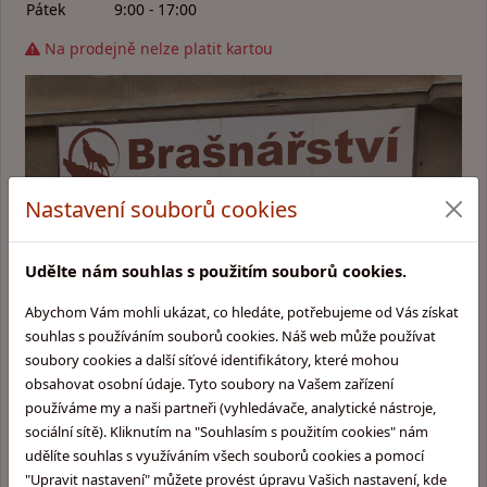
Pátek
9:00 - 17:00
Na prodejně nelze platit kartou
Nastavení souborů cookies
Udělte nám souhlas s použitím souborů cookies.
Abychom Vám mohli ukázat, co hledáte, potřebujeme od Vás získat
souhlas s používáním souborů cookies. Náš web může používat
soubory cookies a další síťové identifikátory, které mohou
obsahovat osobní údaje. Tyto soubory na Vašem zařízení
používáme my a naši partneři (vyhledávače, analytické nástroje,
Kategorie produktů:
Informace pro Vás:
sociální sítě). Kliknutím na "Souhlasím s použitím cookies" nám
Kožené brašny
Prodejna v Praze
udělíte souhlas s využíváním všech souborů cookies a pomocí
Kožené aktovky
Náš příběh
"Upravit nastavení" můžete provést úpravu Vašich nastavení, kde