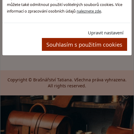
Kožené kabelky
Jak změřit opasek
můžete také odmítnout použití volitelných souborů cookies. Více
Kožené kabely
Kontakt
informací o zpracování osobních údajů
naleznete zde
.
Kožené batohy
Obchodní podmínky
Kožené peněženky
Zpracování osobních údajů
Kapsy na opasek
Upravit nastavení
Kožené ledvinky
Souhlasím s použitím cookies
Kožené opasky
Ostatní
Copyright © Brašnářství Tatiana. Všechna práva vyhrazena.
All rights reserved.