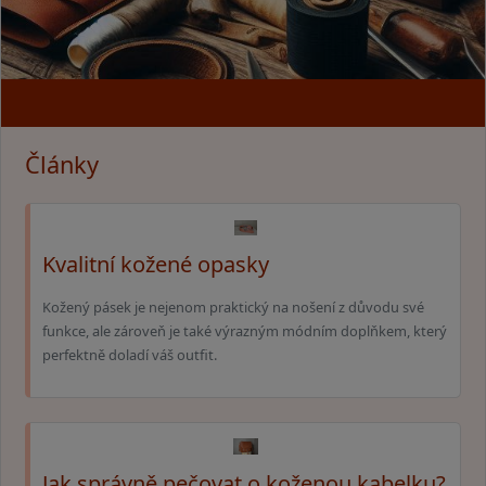
Články
Kvalitní kožené opasky
Kožený pásek je nejenom praktický na nošení z důvodu své
funkce, ale zároveň je také výrazným módním doplňkem, který
perfektně doladí váš outfit.
Jak správně pečovat o koženou kabelku?