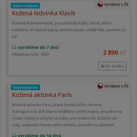
Vyrobeno v ČR
Doporučujeme
Kožená ledvinka Klasik
Kožená ledvinka Klasik, pravá hovězí kůže, černá, jedno
oddělení, tři zipové kapsy, textilní pásek, umělý klip, zavírání na
zip
vyrobíme do 7 dnů
2 890
Kč
Objednací kód:
1063
Do košíku
Vyrobeno v ČR
Doporučujeme
Kožená aktovka Paris
Kožená aktovka Paris, pravá hovězí kůže, červená
mahagonová, dvě hlavní oddělení, vnitřní kapsy, pouzdro na
mobil, vizitky a úchyty na tužky, pro nošení A4, držátko do
ruky, odepínací řemen přes rameno, zavírání na zámeček
vyrobíme do 14 dnů