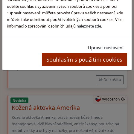
udělíte souhlas s využíváním všech souborů cookies a pomocí
"Upravit nastavení" můžete provést úpravu Vašich nastavení, kde
můžete také odmítnout použití volitelných souborů cookies. Více
Vyrobeno v ČR
Novinka
informací o zpracování osobních údajů
naleznete zde
.
Kožený messenger Berty
Kožený messenger Berty, pravá hovězí kůže, béžový, jedno
hlavní oddělení, vnitřní kapsy, držátko do ruky, odepínací
Upravit nastavení
řemen přes rameno, zavírání na zip
Souhlasím s použitím cookies
vyrobíme do 14 dnů
5 990
Kč
Objednací kód:
1057
Do košíku
Vyrobeno v ČR
Novinka
Kožená aktovka Amerika
Kožená aktovka Amerika, pravá hovězí kůže, hnědá
mahagonová, dvě hlavní oddělení, vnitřní kapsy, pouzdro na
mobil, vizitky a úchyty na tužky, pro nošení A4, držátko do