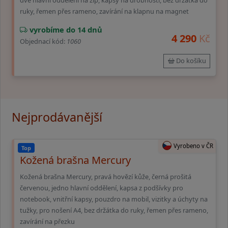
dvě hlavní oddělení na zip, kapsy na drobnosti, bez držátka do
ruky, řemen přes rameno, zavírání na klapnu na magnet
vyrobíme do 14 dnů
4 290
Kč
Objednací kód:
1060
Do košíku
Nejprodávanější
Vyrobeno v ČR
Top
Kožená brašna Mercury
Kožená brašna Mercury, pravá hovězí kůže, černá prošitá
červenou, jedno hlavní oddělení, kapsa z podšívky pro
notebook, vnitřní kapsy, pouzdro na mobil, vizitky a úchyty na
tužky, pro nošení A4, bez držátka do ruky, řemen přes rameno,
zavírání na přezku