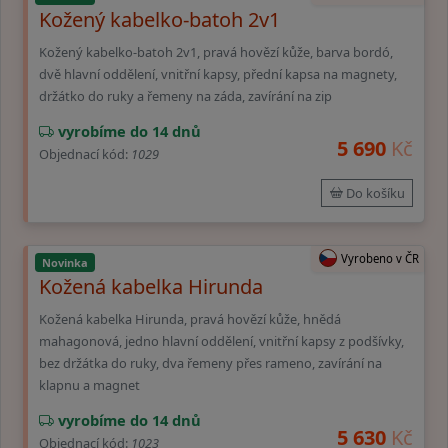
Kožený kabelko-batoh 2v1
Kožený kabelko-batoh 2v1, pravá hovězí kůže, barva bordó,
dvě hlavní oddělení, vnitřní kapsy, přední kapsa na magnety,
držátko do ruky a řemeny na záda, zavírání na zip
vyrobíme do 14 dnů
5 690
Kč
Objednací kód:
1029
Do košíku
Vyrobeno v ČR
Novinka
Kožená kabelka Hirunda
Kožená kabelka Hirunda, pravá hovězí kůže, hnědá
mahagonová, jedno hlavní oddělení, vnitřní kapsy z podšívky,
bez držátka do ruky, dva řemeny přes rameno, zavírání na
klapnu a magnet
vyrobíme do 14 dnů
5 630
Kč
Objednací kód:
1023