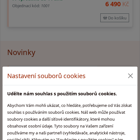
6 490
Kč
Objednací kód:
1001
Do košíku
Novinky
Vyrobeno v ČR
Novinka
Nastavení souborů cookies
Kožená brašna Xavier
Kožená brašna Xavier, pravá hovězí kůže, hnědá, jedno hlavní
Udělte nám souhlas s použitím souborů cookies.
oddělení, vnitřní kapsy, pouzdro na mobil, vizitky a úchyty na
tužky, pro nošení A4, bez držátka do ruky, odepínací řemen
Abychom Vám mohli ukázat, co hledáte, potřebujeme od Vás získat
přes rameno, zavírání na přezky
souhlas s používáním souborů cookies. Náš web může používat
soubory cookies a další síťové identifikátory, které mohou
vyrobíme do 14 dnů
7 290
Kč
obsahovat osobní údaje. Tyto soubory na Vašem zařízení
Objednací kód:
1059
používáme my a naši partneři (vyhledávače, analytické nástroje,
sociální sítě). Kliknutím na "Souhlasím s použitím cookies" nám
Do košíku