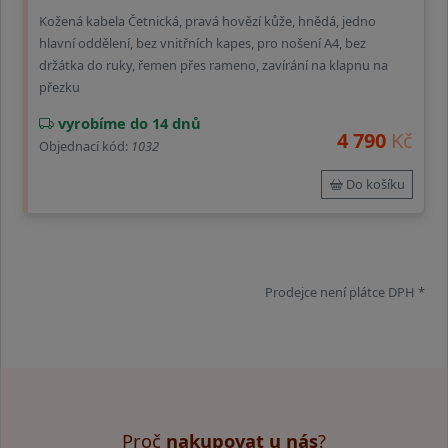
Kožená kabela Četnická, pravá hovězí kůže, hnědá, jedno
hlavní oddělení, bez vnitřních kapes, pro nošení A4, bez
držátka do ruky, řemen přes rameno, zavírání na klapnu na
přezku
vyrobíme do 14 dnů
4 790
Kč
Objednací kód:
1032
Do košíku
Prodejce není plátce DPH *
Proč
nakupovat u nás
?