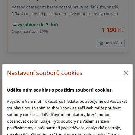
Kožený opasek pro běžné nošení, pravá hovězí kůže, hnědý,
šířka 4 cm, obvod pasu na míru, dvě poutka, kovová přezka
vyrobíme do 7 dnů
1 190
Kč
Objednací kód:
1096
Do košíku
Nastavení souborů cookies
Udělte nám souhlas s použitím souborů cookies.
Proč
nakupovat u nás
?
Abychom Vám mohli ukázat, co hledáte, potřebujeme od Vás získat
souhlas s používáním souborů cookies. Náš web může používat
soubory cookies a další síťové identifikátory, které mohou
Produkty nejvyšší kvality
obsahovat osobní údaje. Tyto soubory na Vašem zařízení
používáme my a naši partneři (vyhledávače, analytické nástroje,
sociální sítě). Kliknutím na "Souhlasím s použitím cookies" nám