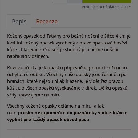
Prodejce není plátce DPH *
Popis
Recenze
Kožený opasek od Tatiany pro běžné nošení o šířce 4 cm je
kvalitní kožený opasek vyrobený z pravé opaskové hovězí
kůže - hlazenice. Opasek je vhodný pro běžné nošení
například v džínech.
Kovová přezka je k opasku připevněna pomocí koženého
úchytu a šroubku. Všechny naše opasky jsou řezané a po
hranách, které nejsou nijak hlazené, je vidět řez pravou
kůži. Do všech opasků vysekáváme 7 dírek. Délku opasků,
vždy upravujeme na míru.
Všechny kožené opasky děláme na míru, a tak
nám
prosím nezapomeňte do poznámky v objednávce
vyplnit pro každý opasek obvod pasu
.