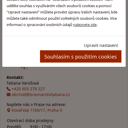
Vyrobeno v Česku
udělíte souhlas s využíváním všech souborů cookies a pomocí
"Upravit nastavení" můžete provést úpravu Vašich nastavení, kde
můžete také odmítnout použití volitelných souborů cookies. Více
Vše z pravé kůže
informací o zpracování osobních údajů
naleznete zde
.
Upravit nastavení
Souhlasím s použitím cookies
Kontakt:
Tatiana Varošová
+420 603 278 227
obchod@brasnarstvitatiana.cz
Najdete nás v Praze na adrese:
Kovářská 1169/17, Praha 9
Otevírací doba prodejny:
Pondělí
9:00 - 17:00