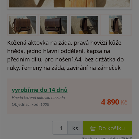
Kožená aktovka na záda, pravá hovězí kůže,
hnědá, jedno hlavní oddělení, kapsa na
předním dílu, pro nošení A4, bez držátka do
ruky, řemeny na záda, zavírání na zámeček
vyrobíme do 14 dnů
Hnědá kožená aktovka na záda
4 890
Kč
Objednací kód:
1008
ks
Do košíku
Prodejce není plátce DPH *