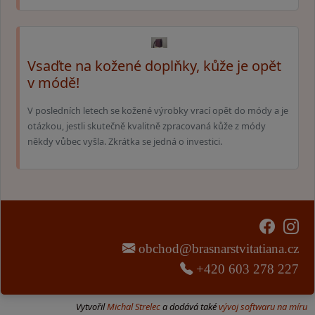
Vsaďte na kožené doplňky, kůže je opět
v módě!
V posledních letech se kožené výrobky vrací opět do módy a je
otázkou, jestli skutečně kvalitně zpracovaná kůže z módy
někdy vůbec vyšla. Zkrátka se jedná o investici.
obchod@brasnarstvitatiana.cz
+420 603 278 227
Vytvořil
Michal Strelec
a dodává také
vývoj softwaru na míru