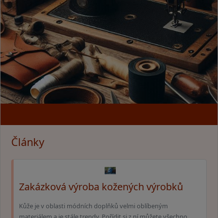
Články
Zakázková výroba kožených výrobků
Kůže je v oblasti módních doplňků velmi oblíbeným
materiálem a je stále trendy. Pořídit si z ní můžete všechno