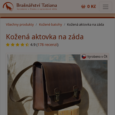
0 Kč
Všechny produkty
Kožené batohy
Kožená aktovka na záda
Kožená aktovka na záda
4.9 (
178 recenzí
)
Vyrobeno v ČR