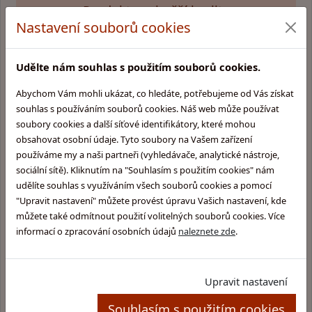
Produkty nejvyšší kvality
Nastavení souborů cookies
Vyrobeno v Česku
Udělte nám souhlas s použitím souborů cookies.
Abychom Vám mohli ukázat, co hledáte, potřebujeme od Vás získat
Vše z pravé kůže
souhlas s používáním souborů cookies. Náš web může používat
soubory cookies a další síťové identifikátory, které mohou
obsahovat osobní údaje. Tyto soubory na Vašem zařízení
používáme my a naši partneři (vyhledávače, analytické nástroje,
sociální sítě). Kliknutím na "Souhlasím s použitím cookies" nám
udělíte souhlas s využíváním všech souborů cookies a pomocí
"Upravit nastavení" můžete provést úpravu Vašich nastavení, kde
můžete také odmítnout použití volitelných souborů cookies. Více
informací o zpracování osobních údajů
naleznete zde
.
Kontakt:
Tatiana Varošová
+420 603 278 227
obchod@brasnarstvitatiana.cz
Upravit nastavení
Najdete nás v Praze na adrese:
Souhlasím s použitím cookies