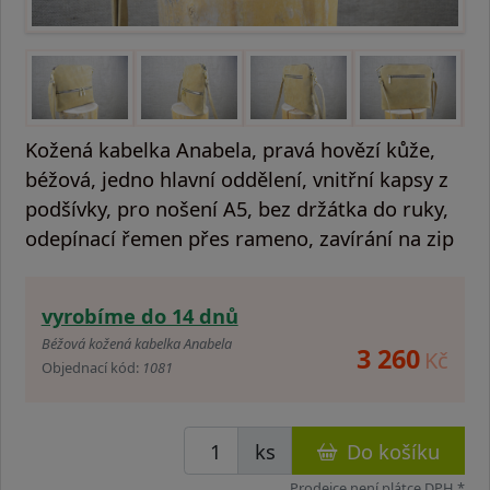
Kožená kabelka Anabela, pravá hovězí kůže,
béžová, jedno hlavní oddělení, vnitřní kapsy z
podšívky, pro nošení A5, bez držátka do ruky,
odepínací řemen přes rameno, zavírání na zip
vyrobíme do 14 dnů
Béžová kožená kabelka Anabela
3 260
Kč
Objednací kód:
1081
ks
Do košíku
Prodejce není plátce DPH *