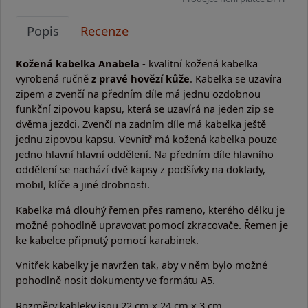
Popis
Recenze
Kožená kabelka Anabela
- kvalitní kožená kabelka
vyrobená ručně
z pravé hovězí kůže
. Kabelka se uzavíra
zipem a zvenčí na předním díle má jednu ozdobnou
funkční zipovou kapsu, která se uzavírá na jeden zip se
dvěma jezdci. Zvenčí na zadním díle má kabelka ještě
jednu zipovou kapsu. Vevnitř má kožená kabelka pouze
jedno hlavní hlavní oddělení. Na předním díle hlavního
oddělení se nachází dvě kapsy z podšívky na doklady,
mobil, klíče a jiné drobnosti.
Kabelka má dlouhý řemen přes rameno, kterého délku je
možné pohodlně upravovat pomocí zkracovače. Řemen je
ke kabelce připnutý pomocí karabinek.
Vnitřek kabelky je navržen tak, aby v něm bylo možné
pohodlně nosit dokumenty ve formátu A5.
Rozměry kableky jsou 22 cm x 24 cm x 3 cm.