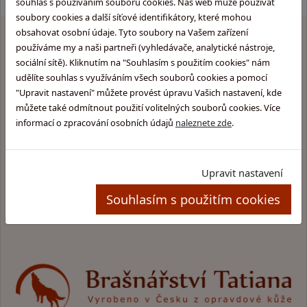
souhlas s používáním souborů cookies. Náš web může používat
soubory cookies a další síťové identifikátory, které mohou
obsahovat osobní údaje. Tyto soubory na Vašem zařízení
používáme my a naši partneři (vyhledávače, analytické nástroje,
sociální sítě). Kliknutím na "Souhlasím s použitím cookies" nám
Proč
nakupovat u nás
?
udělíte souhlas s využíváním všech souborů cookies a pomocí
"Upravit nastavení" můžete provést úpravu Vašich nastavení, kde
Produkty nejvyšší kvality
můžete také odmítnout použití volitelných souborů cookies. Více
informací o zpracování osobních údajů
naleznete zde
.
Vyrobeno v Česku
Upravit nastavení
Vše z pravé kůže
Souhlasím s použitím cookies