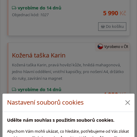
vyrobíme do 14 dnů
5 990
Kč
Objednací kód:
1027
Do košíku
Vyrobeno v ČR
Kožená taška Karin
Kožená taška Karin, pravá hovězí kůže, hnědá mahagonová,
jedno hlavní oddělení, vnitřní kapsičky, pro nošení A4, držátko
do ruky, zavírání na magnet
vyrobíme do 14 dnů
4 990
Kč
Objednací kód:
1084
Nastavení souborů cookies
Do košíku
Udělte nám souhlas s použitím souborů cookies.
Abychom Vám mohli ukázat, co hledáte, potřebujeme od Vás získat