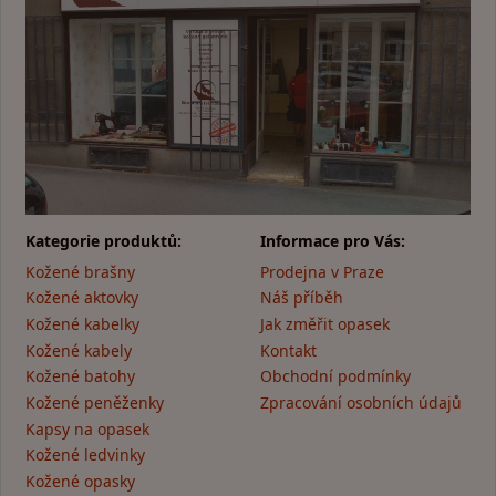
Kategorie produktů:
Informace pro Vás:
Kožené brašny
Prodejna v Praze
Kožené aktovky
Náš příběh
Kožené kabelky
Jak změřit opasek
Kožené kabely
Kontakt
Kožené batohy
Obchodní podmínky
Kožené peněženky
Zpracování osobních údajů
Kapsy na opasek
Kožené ledvinky
Kožené opasky