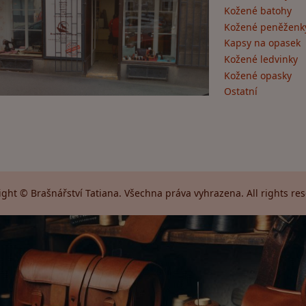
Kožené batohy
Kožené peněženk
Kapsy na opasek
Kožené ledvinky
Kožené opasky
Ostatní
ght © Brašnářství Tatiana. Všechna práva vyhrazena. All rights re