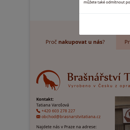
můžete také odmítnout použ
Proč
nakupovat u nás
?
Pr
Kontakt:
Tatiana Varošová
+420 603 278 227
obchod@brasnarstvitatiana.cz
Najdete nás v Praze na adrese: