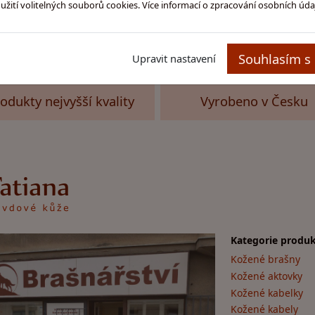
ití volitelných souborů cookies. Více informací o zpracování osobních úd
Souhlasím s 
Upravit nastavení
odukty nejvyšší kvality
Vyrobeno v Česku
Kategorie produk
Kožené brašny
Kožené aktovky
Kožené kabelky
Kožené kabely