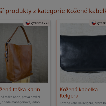
ší produkty z kategorie Kožené kabel
Vyrobeno v ČR
Vyrobe
žená taška Karin
Kožená kabelka
Kelgera
ná taška Karin, pravá hovězí
, hnědá mahagonová, jedno
Kožená kabelka Kelgera, pravá h