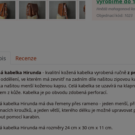
vyrobíme do 
Hnědá mahagonová kož
Objednací kód:
1023
pis
Recenze
á kabelka Hirunda
- kvalitní kožená kabelka vyrobená ručně
z p
 oddělení, ve kterém má zevnitř na zadním díle našitou zipovou 
ka našitou menší koženou kapsu. Celá kabelka se uzavírá na kla
em z kůže. Kabelka je po obvodu zdobená perforací.
á kabelka Hirunda má dva řemeny přes rameno - jeden menší, p
nacích kroužků, a jeden větší, kterého délku je možné upravovat
out pomocí karabin.
á kabelka Hirunda má rozměry 24 cm x 30 cm x 11 cm.