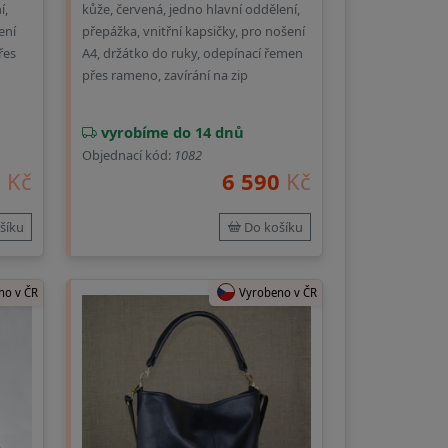
í,
kůže, červená, jedno hlavní oddělení,
ení
přepážka, vnitřní kapsičky, pro nošení
řes
A4, držátko do ruky, odepínací řemen
přes rameno, zavírání na zip
vyrobíme do 14 dnů
Objednací kód:
1082
0
Kč
6 590
Kč
šíku
Do košíku
no v ČR
Vyrobeno v ČR