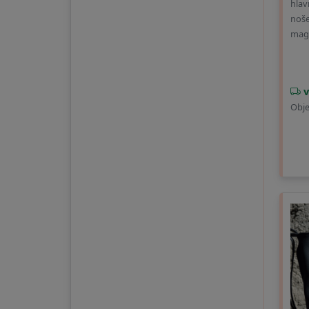
hlav
noše
mag
v
Obje