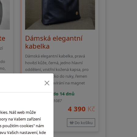
te
Dámská elegantní
kabelka
zí
Dámská elegantní kabelka, pravá
 do
hovězí kůže, černá, jedno hlavní
no,
oddělení, vnitřní kožená kapsa, pro
nošení A4, držátko do ruky, řemen
přes rameno, zavírání na magnet
vyrobíme do 14 dnů
Objednací kód:
1087
0
Kč
4 390
Kč
okies. Náš web může
bory na Vašem zařízení
šíku
Do košíku
m s použitím cookies" nám
avu Vašich nastavení, kde