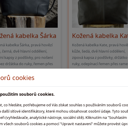
žená kabelka Šárka
Kožená kabelka Ka
ná kabelka Šárka, pravá hovězí
Kožená kabelka Kate, pravá hově
, černá, dvě hlavní oddělení,
kůže, šedá, dvě hlavní oddělení,
řní kapsy z podšívky, pro nošení
zipová kapsa z podšívky, držátko
bez držátka do ruky, řemen přes
ruky, odepínací řemen přes rame
no, zavírání na zip
zavírání na kovový druk
orů cookies
yrobíme do 14 dnů
vyrobíme do 7 dnů
použitím souborů cookies.
dnací kód:
1028
Objednací kód:
1083
6 490
Kč
5 49
 co hledáte, potřebujeme od Vás získat souhlas s používáním souborů co
 další síťové identifikátory, které mohou obsahovat osobní údaje. Tyto sou
Do košíku
Do ko
i (vyhledávače, analytické nástroje, sociální sítě). Kliknutím na "Souhlasí
ím všech souborů cookies a pomocí "Upravit nastavení" můžete provést úpr