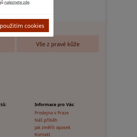
ajů
naleznete zde
.
použitím cookies
Vše z pravé kůže
tů:
Informace pro Vás:
Prodejna v Praze
Náš příběh
Jak změřit opasek
Kontakt