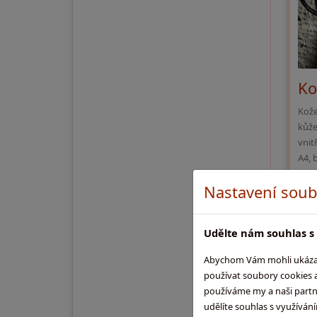
Ko
Kože
kůže
vnit
A4, 
rame
Nastavení soub
v
Udělte nám souhlas s 
Obje
Abychom Vám mohli ukázat,
používat soubory cookies a
používáme my a naši partneř
udělíte souhlas s využíván