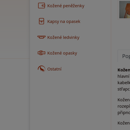
Kožené peněženky
Kapsy na opasek
Kožené ledvinky
Kožené opasky
Po
Ostatní
Kožen
hlavní
kabel
střapc
Kožen
rozepí
připn
Kožen