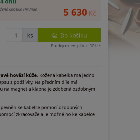
14 dnů
5 630
ená kabelka Hirunda
Kč
ks
Do košíku
Prodejce není plátce DPH *
ravé hovězí kůže
. Kožená kabelka má jedno
kapsu z podšívky. Na předním díle má
pnu na magnet a klapna je zdobená ozdobným
řipevněn ke kabelce pomocí ozdobných
 pomocí zkracovače a je možné ho ke kabelce