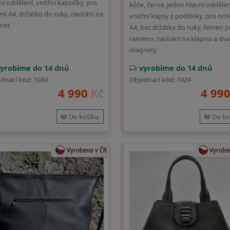
ní oddělení, vnitřní kapsičky, pro
kůže, černá, jedno hlavní oddělen
ní A4, držátko do ruky, zavírání na
vnitřní kapsy z podšívky, pro noš
net
A4, bez držátka do ruky, řemen p
rameno, zavírání na klapnu a dva
magnety
yrobíme do 14 dnů
vyrobíme do 14 dnů
dnací kód:
1084
Objednací kód:
1024
4 990
Kč
4 99
Do košíku
Do ko
Vyrobeno v ČR
Vyrobe