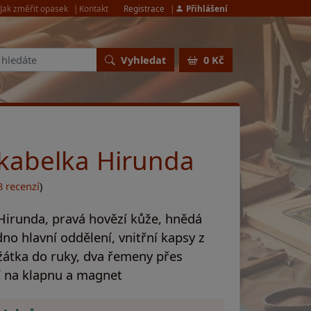
Jak změřit opasek
Kontakt
Registrace
Přihlášení
Vyhledat
0 Kč
kabelka Hirunda
8 recenzí
)
Hirunda, pravá hovězí kůže, hnědá
o hlavní oddělení, vnitřní kapsy z
žátka do ruky, dva řemeny přes
í na klapnu a magnet