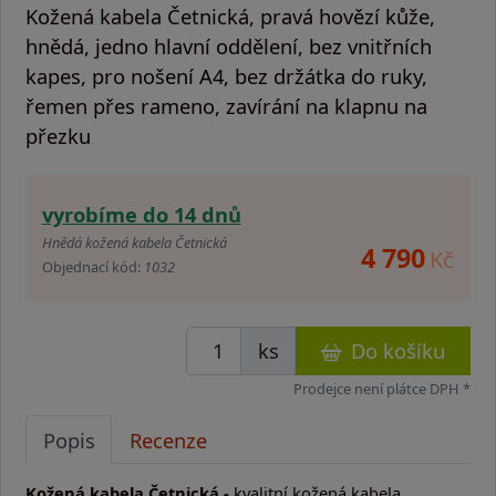
Kožená kabela Četnická, pravá hovězí kůže,
hnědá, jedno hlavní oddělení, bez vnitřních
kapes, pro nošení A4, bez držátka do ruky,
řemen přes rameno, zavírání na klapnu na
přezku
vyrobíme do 14 dnů
Hnědá kožená kabela Četnická
4 790
Kč
Objednací kód:
1032
ks
Do košíku
Prodejce není plátce DPH *
Popis
Recenze
Kožená kabela Četnická -
kvalitní kožená kabela