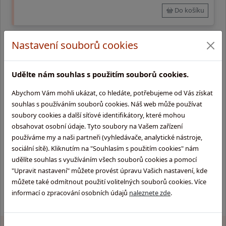
Do košíku
Nastavení souborů cookies
Vyrobeno v ČR
Kožená kabela Lesanka
Udělte nám souhlas s použitím souborů cookies.
Kožená kabela Lesanka, pravá hovězí kůže, černá, jedno hlavní
oddělení, kapsa pod klapnou na mobil, pro nošení A4, bez
Abychom Vám mohli ukázat, co hledáte, potřebujeme od Vás získat
držátka do ruky, řemen přes rameno, zavírání na klapnu na
souhlas s používáním souborů cookies. Náš web může používat
přezku
soubory cookies a další síťové identifikátory, které mohou
vyrobíme do 14 dnů
obsahovat osobní údaje. Tyto soubory na Vašem zařízení
4 690
Kč
Objednací kód:
1009
používáme my a naši partneři (vyhledávače, analytické nástroje,
sociální sítě). Kliknutím na "Souhlasím s použitím cookies" nám
Do košíku
udělíte souhlas s využíváním všech souborů cookies a pomocí
"Upravit nastavení" můžete provést úpravu Vašich nastavení, kde
můžete také odmítnout použití volitelných souborů cookies. Více
informací o zpracování osobních údajů
naleznete zde
.