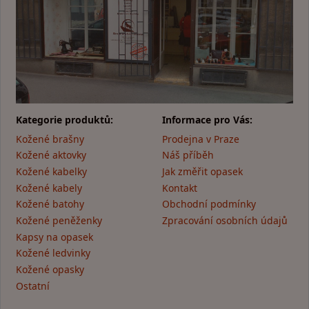
Kategorie produktů:
Informace pro Vás:
Kožené brašny
Prodejna v Praze
Kožené aktovky
Náš příběh
Kožené kabelky
Jak změřit opasek
Kožené kabely
Kontakt
Kožené batohy
Obchodní podmínky
Kožené peněženky
Zpracování osobních údajů
Kapsy na opasek
Kožené ledvinky
Kožené opasky
Ostatní