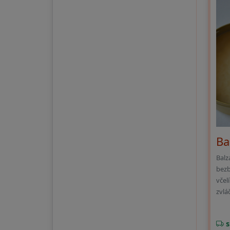
Ba
Balz
bezb
včel
zvláč
s