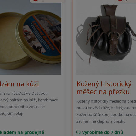
lzám na kůži
Kožený historický
měšec na přezku
ám na kůži Active Outdoor,
arvý balzám na kůži, kombinace
Kožený historický měšec na přez
ího a přírodního vosku se
pravá hovězí kůže, hnědý, zatah
ňujícími oleji
koženou šňůrkou, poutko na opa
zavírání na klapnu a přezku
kladem na prodejně
vyrobíme do 7 dnů