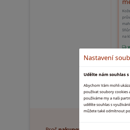
mě
Kože
prův
mah
šňůr
na k
v
Obje
Nastavení soub
Udělte nám souhlas s 
Abychom Vám mohli ukázat,
používat soubory cookies a
používáme my a naši partneř
udělíte souhlas s využíván
můžete také odmítnout použ
Proč
nakupovat u nás
?
Pr