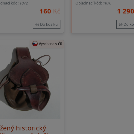
dnací kód:
1072
Objednací kód:
1070
160
Kč
1 29
Do košíku
Do ko
Vyrobeno v ČR
žený historický