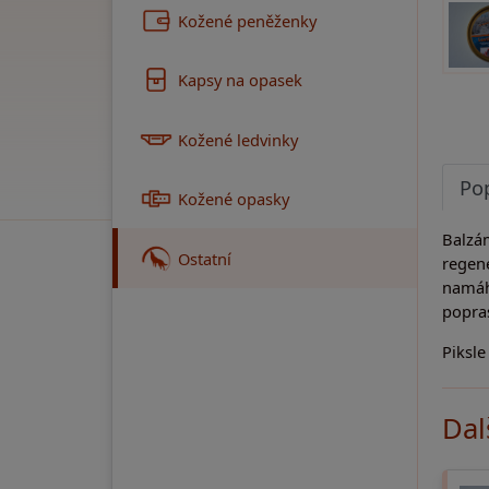
Kožené peněženky
Kapsy na opasek
Kožené ledvinky
Po
Kožené opasky
Balzám
Ostatní
regene
namáh
popra
Piksle
Dal