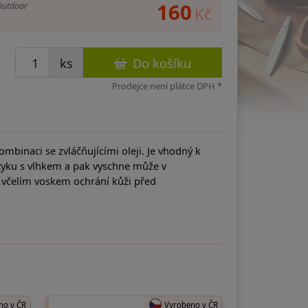
160
Outdoor
Kč
ks
Do košíku
Prodejce není plátce DPH *
mbinaci se zvláčňujícími oleji. Je vhodný k
styku s vlhkem a pak vyschne může v
včelím voskem ochrání kůži před
no v ČR
Vyrobeno v ČR