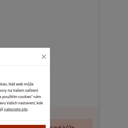
okies. Náš web může
bory na Vašem zařízení
m s použitím cookies" nám
avu Vašich nastavení, kde
ajů
naleznete zde
.
Vše z pravé kůže