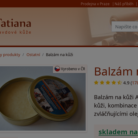
Prodejna v Praze
Náš příběh
y produkty
Ostatní
Balzám na kůži
Balzám 
Vyrobeno v ČR
4.9 (
17
Balzám na kůži 
kůži, kombinace 
zvláčňujícími ole
skladem na