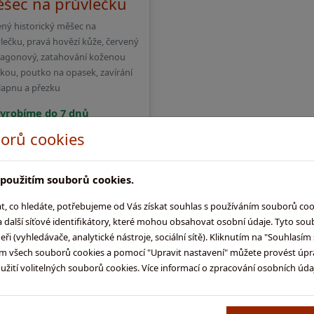
šec na průvlečku
ný historický měšec na
lečku, pravá hovězí kůže, červený
agonový, zatahování koženou
kou, poutko na opasek, zavírání
lapnu a přezku
yrobíme do 7 dnů
dnací kód:
1071
orů cookies
1 290
Kč
použitím souborů cookies.
Do košíku
 co hledáte, potřebujeme od Vás získat souhlas s používáním souborů co
 další síťové identifikátory, které mohou obsahovat osobní údaje. Tyto sou
i (vyhledávače, analytické nástroje, sociální sítě). Kliknutím na "Souhlasí
ím všech souborů cookies a pomocí "Upravit nastavení" můžete provést úpr
ití volitelných souborů cookies. Více informací o zpracování osobních úd
odukty nejvyšší kvality
Vyrobeno v Česku