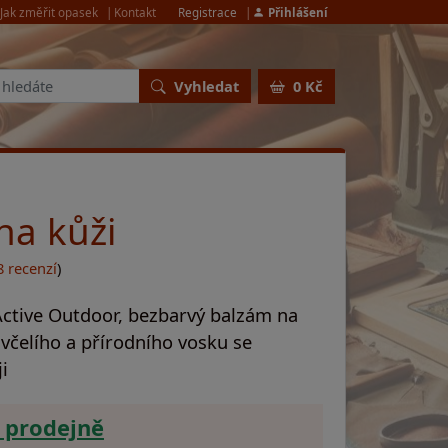
Jak změřit opasek
Kontakt
Registrace
Přihlášení
Vyhledat
0 Kč
na kůži
8 recenzí
)
Active Outdoor, bezbarvý balzám na
včelího a přírodního vosku se
ji
 prodejně