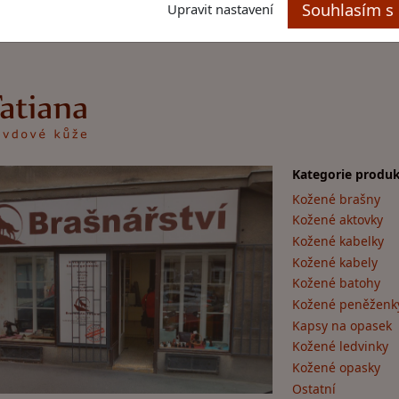
Souhlasím s 
Upravit nastavení
Kategorie produk
Kožené brašny
Kožené aktovky
Kožené kabelky
Kožené kabely
Kožené batohy
Kožené peněženk
Kapsy na opasek
Kožené ledvinky
Kožené opasky
Ostatní